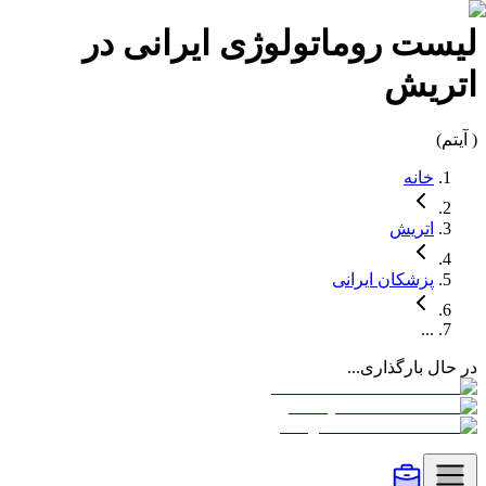
لیست
روماتولوژی
ایرانی در
اتریش
(
آیتم)
خانه
اتریش
پزشکان
ایرانی
...
در حال بارگذاری...