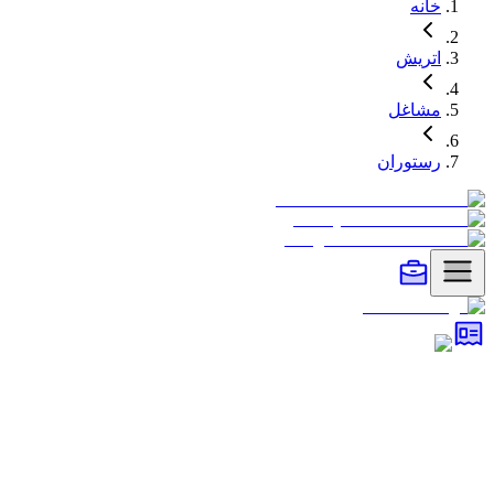
خانه
اتریش
مشاغل
رستوران