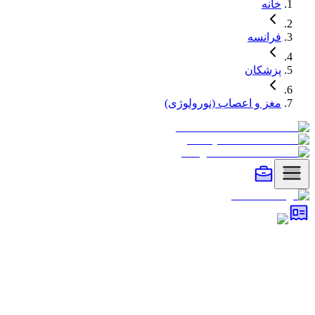
خانه
فرانسه
پزشکان
مغز و اعصاب (نورولوژی)